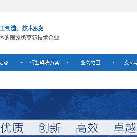
动态
行业解决方案
业务范围
支持
新闻
核电
低压配电产品
新闻
市政供热
高压配电产品
弱电工程
变电设备
新能源控制
程控装置
超声波技术应用
变频装置
城市供水、排水、泵站
软启装置