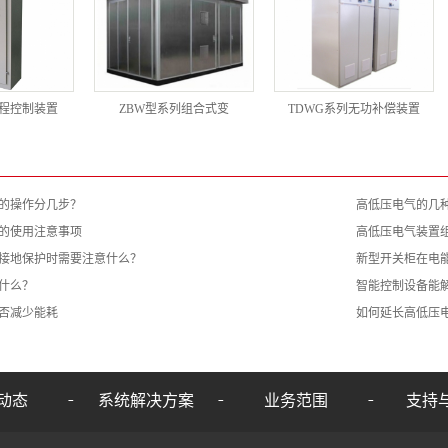
编程控制装置
ZBW型系列组合式变
TDWG系列无功补偿装置
的操作分几步？
高低压电气的几
的使用注意事项
高低压电气装置
接地保护时需要注意什么？
新型开关柜在电
什么？
智能控制设备能
否减少能耗
如何延长高低压
动态
系统解决方案
业务范围
支持