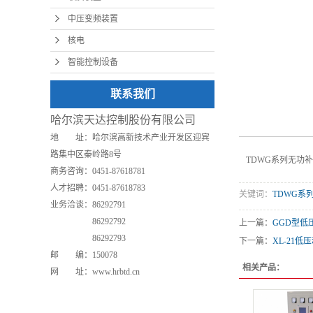
中压变频装置
核电
智能控制设备
联系我们
哈尔滨天达控制股份有限公司
地 址：哈尔滨高新技术产业开发区迎宾
路集中区秦岭路8号
TDWG系列无功
商务咨询：0451-87618781
人才招聘：0451-87618783
关键词：
TDWG系
业务洽谈：86292791
业务洽谈：
86292792
上一篇：
GGD型低
业务洽谈：
86292793
下一篇：
XL-21低
邮 编：150078
相关产品：
网 址：www.hrbtd.cn