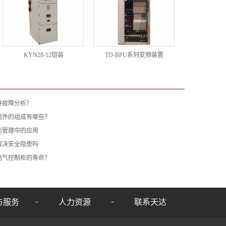
KYN28-12铠装
TD-BPU系列变频装置
种故障分析？
组件的组成有哪些？
能管理中的应用
解决安全隐患吗
电气控制柜的寿命？
与服务
人力资源
联系天达